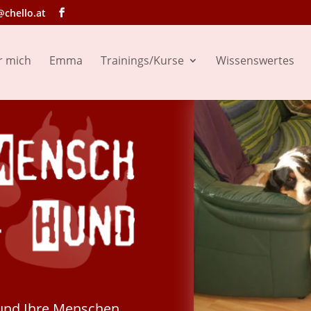
@chello.at
r mich
Emma
Trainings/Kurse
Wissenswertes
 und Ihre Menschen